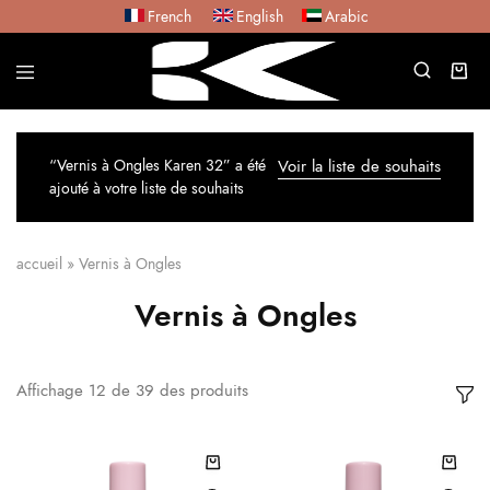
French
English
Arabic
“Vernis à Ongles Karen 32” a été
Voir la liste de souhaits
ajouté à votre liste de souhaits
accueil
»
Vernis à Ongles
Vernis à Ongles
Affichage
12
de
39
des produits