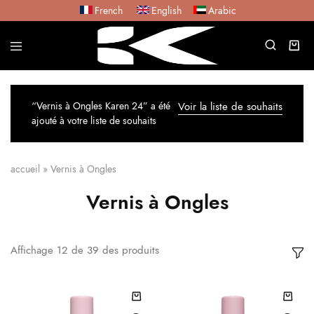
French
English
Arabic
“Vernis à Ongles Karen 24” a été
Voir la liste de souhaits
ajouté à votre liste de souhaits
accueil
»
Vernis à Ongles
Vernis à Ongles
Affichage
12
de
39
des produits