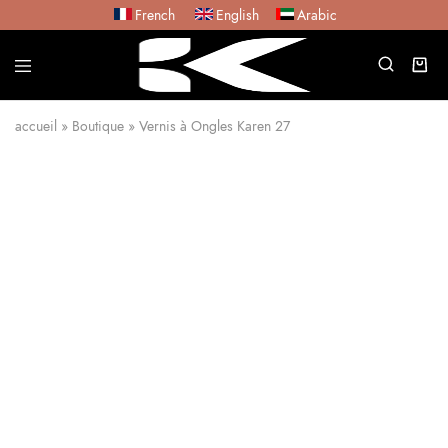
French
English
Arabic
accueil
»
Boutique
»
Vernis à Ongles Karen 27