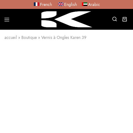
French
English
Arabic
accueil
»
Boutique
»
Vernis à Ongles Karen 39