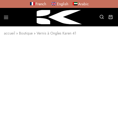
French
English
Arabic
accueil
»
Boutique
»
Vernis à Ongles Karen 41