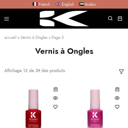
French
English
Arabic
accueil
»
Vernis à Ongles
»
Page 3
Vernis à Ongles
Affichage
12
de
39
des produits